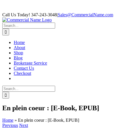
Skip
Facebook
Call Us Today! 347-243-3048
|
Sales@CommercialName.com
to
content
Search
for:
Home
About
Shop
Blog
Brokerage Service
Contact Us
Checkout
Search
for:
En plein coeur : [E-Book, EPUB]
Home
»
En plein coeur : [E-Book, EPUB]
Previous
Next