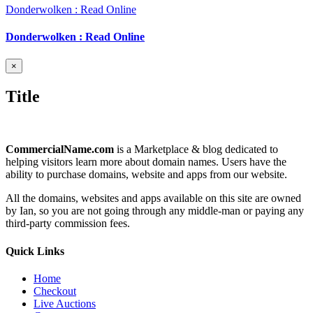
Donderwolken : Read Online
Donderwolken : Read Online
Close
×
product
quick
Title
view
CommercialName.com
is a Marketplace & blog dedicated to
helping visitors learn more about domain names. Users have the
ability to purchase domains, website and apps from our website.
All the domains, websites and apps available on this site are owned
by Ian, so you are not going through any middle-man or paying any
third-party commission fees.
Quick Links
Home
Checkout
Live Auctions