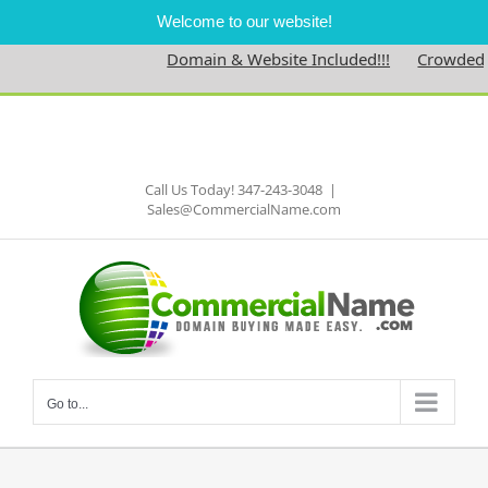
Welcome to our website!
Domain & Website Included!!!
Crowdedne
Skip
to
Facebook
content
Call Us Today! 347-243-3048
|
Sales@CommercialName.com
Go to...