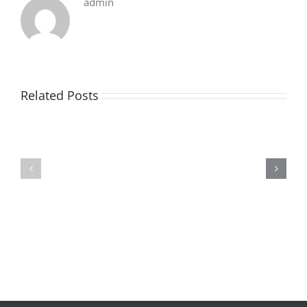
admin
Related Posts
De
O
la
Bom
pluie
Sujeito
|
|
[E-
Leitura
Book
Sem
PDF]
Fronteiras