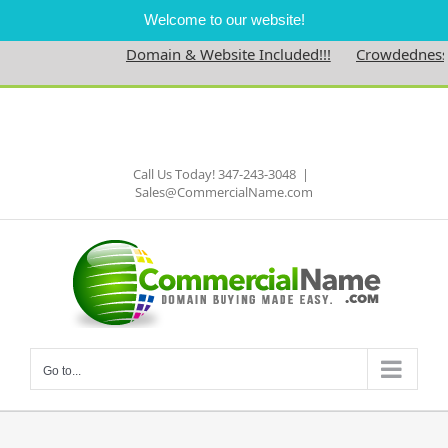
Welcome to our website!
Domain & Website Included!!!
Crowdedness.c
Skip
to
Facebook
content
Call Us Today! 347-243-3048
|
Sales@CommercialName.com
Go to...