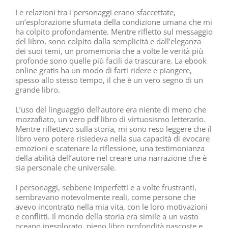
Le relazioni tra i personaggi erano sfaccettate,
un’esplorazione sfumata della condizione umana che mi
ha colpito profondamente. Mentre rifletto sul messaggio
del libro, sono colpito dalla semplicità e dall’eleganza
dei suoi temi, un promemoria che a volte le verità più
profonde sono quelle più facili da trascurare. La ebook
online gratis ha un modo di farti ridere e piangere,
spesso allo stesso tempo, il che è un vero segno di un
grande libro.
L’uso del linguaggio dell’autore era niente di meno che
mozzafiato, un vero pdf libro di virtuosismo letterario.
Mentre riflettevo sulla storia, mi sono reso leggere che il
libro vero potere risiedeva nella sua capacità di evocare
emozioni e scatenare la riflessione, una testimonianza
della abilità dell’autore nel creare una narrazione che è
sia personale che universale.
I personaggi, sebbene imperfetti e a volte frustranti,
sembravano notevolmente reali, come persone che
avevo incontrato nella mia vita, con le loro motivazioni
e conflitti. Il mondo della storia era simile a un vasto
oceano inesplorato, pieno libro profondità nascoste e