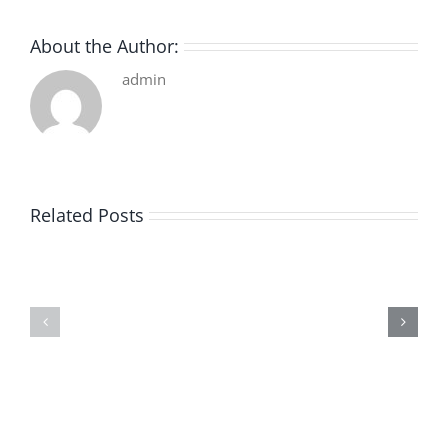
About the Author:
admin
Related Posts
De
O
la
Bom
pluie
Sujeito
|
|
[E-
Leitura
Book
Sem
PDF]
Fronteiras