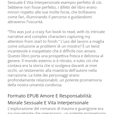
Sessuale E Vita Interpersonale esempio perfetto di ciò.
Sebbene non fosse perfetto, i difetti del libro erano
minori rispetto alle sue molte forze, che brillavano
come fari, illuminando il percorso e guidandomi
attraverso l’oscurità.
“This was just a crazy fun book to read, with its intricate
narrative and complex characters capturing my
attention from start to finish.” L’uso del lavoro a maglia
come soluzione ai problemi di un mostro? È un twist
incantevole e inaspettato che è difficile non amare.
Questo libro porta una prospettiva fresca e deliziosa al
genere. Il mondo esterno si è ritirato, e tutto ciò che
contava era la storia che si svolgeva davanti ai miei
occhi, un testamento alla maestria dell’autore nella
narrazione. Le lotte dei personaggi erano
profondamente relazionabili, un potente promemoria
della nostra umanità condivisa.
Formato EPUB Amore E Responsabilità:
Morale Sessuale E Vita Interpersonale
L’esplorazione del romanzo di trauma e guarigione era
sia inquietante che speranzoso, un potente promemoria