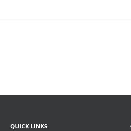
O
X-
Bom
Files:
Sujeito
Skin
|
:
Leitura
(E-
Sem
Book,
Fronteiras
EPUB)
QUICK LINKS