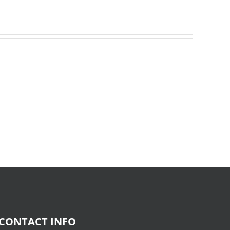
Donderwolken
:
Read
Online
CONTACT INFO