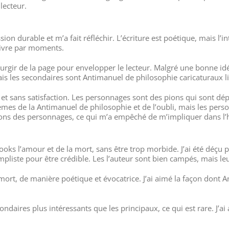
lecteur.
n durable et m’a fait réfléchir. L’écriture est poétique, mais l’int
 suivre par moments.
s surgir de la page pour envelopper le lecteur. Malgré une bonne 
s les secondaires sont Antimanuel de philosophie caricaturaux lit
déçu et sans satisfaction. Les personnages sont des pions qui sont 
 thèmes de la Antimanuel de philosophie et de l’oubli, mais les pe
ons des personnages, ce qui m’a empêché de m’impliquer dans l’h
books l’amour et de la mort, sans être trop morbide. J’ai été déç
liste pour être crédible. Les l’auteur sont bien campés, mais leur
a mort, de manière poétique et évocatrice. J’ai aimé la façon dont 
daires plus intéressants que les principaux, ce qui est rare. J’ai