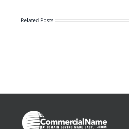
Related Posts
De
la
pluie
|
[E-
Book
PDF]