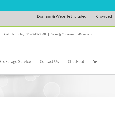
Domain & Website Included!!!
Crowdedness.
Call Us Today! 347-243-3048
|
Sales@CommercialName.com
Brokerage Service
Contact Us
Checkout