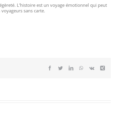
gèreté. L’histoire est un voyage émotionnel qui peut
s voyageurs sans carte.
Facebook
Twitter
LinkedIn
WhatsApp
Vk
Xing