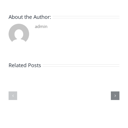
About the Author:
admin
Related Posts
De
O
la
Bom
pluie
Sujeito
|
|
[E-
Leitura
Book
Sem
PDF]
Fronteiras