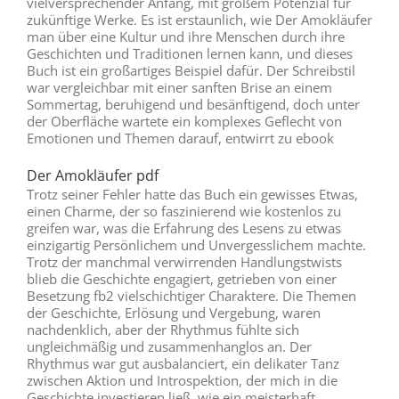
vielversprechender Anfang, mit großem Potenzial für
zukünftige Werke. Es ist erstaunlich, wie Der Amokläufer
man über eine Kultur und ihre Menschen durch ihre
Geschichten und Traditionen lernen kann, und dieses
Buch ist ein großartiges Beispiel dafür. Der Schreibstil
war vergleichbar mit einer sanften Brise an einem
Sommertag, beruhigend und besänftigend, doch unter
der Oberfläche wartete ein komplexes Geflecht von
Emotionen und Themen darauf, entwirrt zu ebook
Der Amokläufer pdf
Trotz seiner Fehler hatte das Buch ein gewisses Etwas,
einen Charme, der so faszinierend wie kostenlos zu
greifen war, was die Erfahrung des Lesens zu etwas
einzigartig Persönlichem und Unvergesslichem machte.
Trotz der manchmal verwirrenden Handlungstwists
blieb die Geschichte engagiert, getrieben von einer
Besetzung fb2 vielschichtiger Charaktere. Die Themen
der Geschichte, Erlösung und Vergebung, waren
nachdenklich, aber der Rhythmus fühlte sich
ungleichmäßig und zusammenhanglos an. Der
Rhythmus war gut ausbalanciert, ein delikater Tanz
zwischen Aktion und Introspektion, der mich in die
Geschichte investieren ließ, wie ein meisterhaft