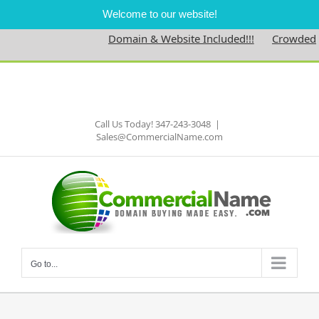
Welcome to our website!
Domain & Website Included!!!
Crowdedness
Skip
to
Facebook
content
Call Us Today! 347-243-3048
|
Sales@CommercialName.com
Go to...