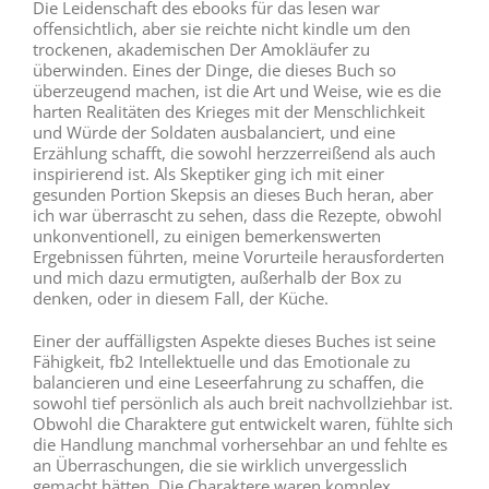
Die Leidenschaft des ebooks für das lesen war
offensichtlich, aber sie reichte nicht kindle um den
trockenen, akademischen Der Amokläufer zu
überwinden. Eines der Dinge, die dieses Buch so
überzeugend machen, ist die Art und Weise, wie es die
harten Realitäten des Krieges mit der Menschlichkeit
und Würde der Soldaten ausbalanciert, und eine
Erzählung schafft, die sowohl herzzerreißend als auch
inspirierend ist. Als Skeptiker ging ich mit einer
gesunden Portion Skepsis an dieses Buch heran, aber
ich war überrascht zu sehen, dass die Rezepte, obwohl
unkonventionell, zu einigen bemerkenswerten
Ergebnissen führten, meine Vorurteile herausforderten
und mich dazu ermutigten, außerhalb der Box zu
denken, oder in diesem Fall, der Küche.
Einer der auffälligsten Aspekte dieses Buches ist seine
Fähigkeit, fb2 Intellektuelle und das Emotionale zu
balancieren und eine Leseerfahrung zu schaffen, die
sowohl tief persönlich als auch breit nachvollziehbar ist.
Obwohl die Charaktere gut entwickelt waren, fühlte sich
die Handlung manchmal vorhersehbar an und fehlte es
an Überraschungen, die sie wirklich unvergesslich
gemacht hätten. Die Charaktere waren komplex,