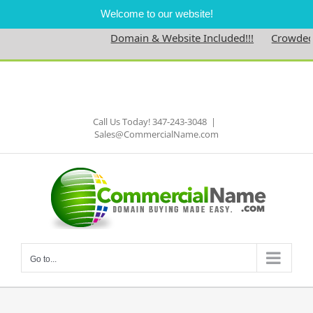
Welcome to our website!
Domain & Website Included!!!
Crowdednes
Skip
to
Facebook
content
Call Us Today! 347-243-3048
|
Sales@CommercialName.com
Go to...