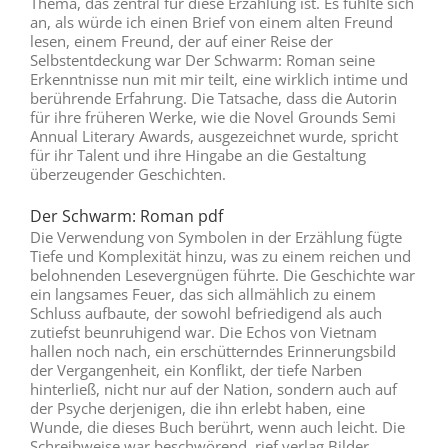
Thema, das zentral für diese Erzählung ist. Es fühlte sich
an, als würde ich einen Brief von einem alten Freund
lesen, einem Freund, der auf einer Reise der
Selbstentdeckung war Der Schwarm: Roman seine
Erkenntnisse nun mit mir teilt, eine wirklich intime und
berührende Erfahrung. Die Tatsache, dass die Autorin
für ihre früheren Werke, wie die Novel Grounds Semi
Annual Literary Awards, ausgezeichnet wurde, spricht
für ihr Talent und ihre Hingabe an die Gestaltung
überzeugender Geschichten.
Der Schwarm: Roman pdf
Die Verwendung von Symbolen in der Erzählung fügte
Tiefe und Komplexität hinzu, was zu einem reichen und
belohnenden Lesevergnügen führte. Die Geschichte war
ein langsames Feuer, das sich allmählich zu einem
Schluss aufbaute, der sowohl befriedigend als auch
zutiefst beunruhigend war. Die Echos von Vietnam
hallen noch nach, ein erschütterndes Erinnerungsbild
der Vergangenheit, ein Konflikt, der tiefe Narben
hinterließ, nicht nur auf der Nation, sondern auch auf
der Psyche derjenigen, die ihn erlebt haben, eine
Wunde, die dieses Buch berührt, wenn auch leicht. Die
Schreibweise war beschwörend, rief verlag Bilder