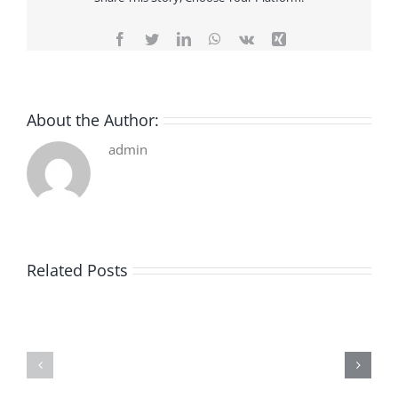
Facebook
Twitter
LinkedIn
WhatsApp
Vk
Xing
About the Author:
admin
Related Posts
De
O
la
Bom
pluie
Sujeito
|
|
[E-
Leitura