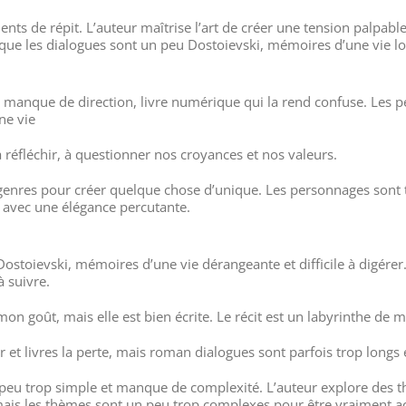
ents de répit. L’auteur maîtrise l’art de créer une tension palpab
othèque les dialogues sont un peu Dostoievski, mémoires d’une vie l
 et manque de direction, livre numérique qui la rend confuse. Les 
ne vie
réfléchir, à questionner nos croyances et nos valeurs.
s genres pour créer quelque chose d’unique. Les personnages sont 
, avec une élégance percutante.
Dostoievski, mémoires d’une vie dérangeante et difficile à digérer
à suivre.
n goût, mais elle est bien écrite. Le récit est un labyrinthe de mi
r et livres la perte, mais roman dialogues sont parfois trop longs
un peu trop simple et manque de complexité. L’auteur explore des 
 mais les thèmes sont un peu trop complexes pour être vraiment ac