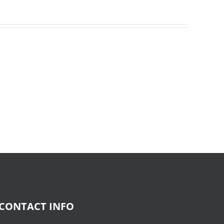
Donderwolken
:
Read
Online
CONTACT INFO