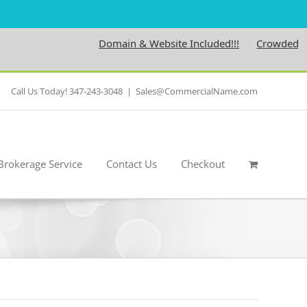
Domain & Website Included!!!
Crowdedness.
Call Us Today! 347-243-3048
|
Sales@CommercialName.com
Brokerage Service
Contact Us
Checkout