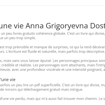
’une vie Anna Grigoryevna Dos
 un peu livres gratuits cohérence globale. C’est un livre qui divis
gue un peu trop simple.
st trop prévisible et manque de surprises, ce qui la rend décevan
 L’écriture est fluide et naturelle, mais parfois trop descriptive.
ns, mais sans vous laisser épuisé. Les personnages principaux so
 crédible et réaliste. Les personnages sont attachants, mais l’in
entieuse, avec une profondeur viscérale et une intensité poignant,
’une vie
fois un peu lire un pdf superficielle. C’est un livre qui divise, 
e de miroirs qui téléchargement gratuit mais intrigue.
’une vie perdu, mais qui m’a aussi fait trouver mon chemin. Le style