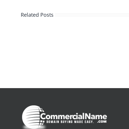
Related Posts
De
la
pluie
|
[E-
Book
PDF]