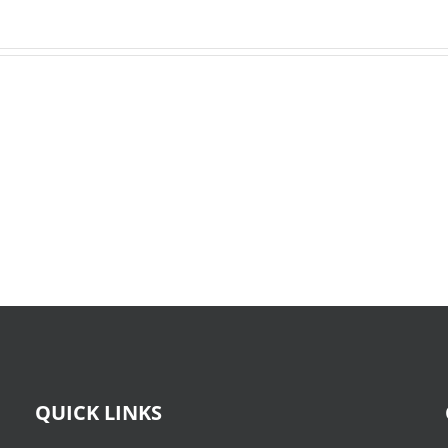
O
X-
Bom
Files:
Sujeito
Skin
|
:
Leitura
(E-
Sem
Book,
Fronteiras
EPUB)
QUICK LINKS