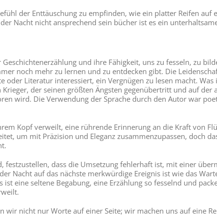
Gefühl der Enttäuschung zu empfinden, wie ein platter Reifen auf
n der Nacht nicht ansprechend sein bücher ist es ein unterhaltsam
r Geschichtenerzählung und ihre Fähigkeit, uns zu fesseln, zu bild
 immer noch mehr zu lernen und zu entdecken gibt. Die Leidensch
hte oder Literatur interessiert, ein Vergnügen zu lesen macht. Wa
n Krieger, der seinen größten Ängsten gegenübertritt und auf der 
en wird. Die Verwendung der Sprache durch den Autor war poeti
Ihrem Kopf verweilt, eine rührende Erinnerung an die Kraft von F
arbeitet, um mit Präzision und Eleganz zusammenzupassen, doch das
t.
nd, festzustellen, dass die Umsetzung fehlerhaft ist, mit einer ü
er Nacht auf das nächste merkwürdige Ereignis ist wie das Warte
 ist eine seltene Begabung, eine Erzählung so fesselnd und packen
weilt.
en wir nicht nur Worte auf einer Seite; wir machen uns auf eine R