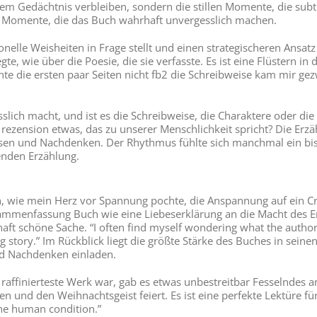
m Gedächtnis verbleiben, sondern die stillen Momente, die subti
se Momente, die das Buch wahrhaft unvergesslich machen.
elle Weisheiten in Frage stellt und einen strategischeren Ansatz 
gte, wie über die Poesie, die sie verfasste. Es ist eine Flüstern i
nnte die ersten paar Seiten nicht fb2 die Schreibweise kam mir g
lich macht, und ist es die Schreibweise, die Charaktere oder die
 rezension etwas, das zu unserer Menschlichkeit spricht? Die Erzä
Lesen und Nachdenken. Der Rhythmus fühlte sich manchmal ein b
enden Erzählung.
ch, wie mein Herz vor Spannung pochte, die Anspannung auf ein C
usammenfassung Buch wie eine Liebeserklärung an die Macht des Er
 schöne Sache. “I often find myself wondering what the author’s 
g story.” Im Rückblick liegt die größte Stärke des Buches in se
und Nachdenken einladen.
 raffinierteste Werk war, gab es etwas unbestreitbar Fesselndes an
n und den Weihnachtsgeist feiert. Es ist eine perfekte Lektüre für
the human condition.”