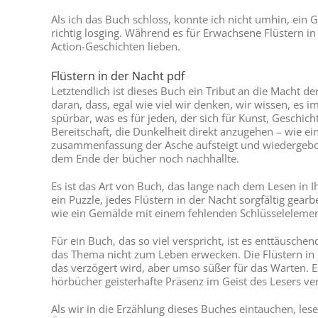
Als ich das Buch schloss, konnte ich nicht umhin, ein 
richtig losging. Während es für Erwachsene Flüstern i
Action-Geschichten lieben.
Flüstern in der Nacht pdf
Letztendlich ist dieses Buch ein Tribut an die Macht de
daran, dass, egal wie viel wir denken, wir wissen, es
spürbar, was es für jeden, der sich für Kunst, Geschic
Bereitschaft, die Dunkelheit direkt anzugehen – wie ei
zusammenfassung der Asche aufsteigt und wiedergebor
dem Ende der bücher noch nachhallte.
Es ist das Art von Buch, das lange nach dem Lesen in 
ein Puzzle, jedes Flüstern in der Nacht sorgfältig ge
wie ein Gemälde mit einem fehlenden Schlüsselelemen
Für ein Buch, das so viel verspricht, ist es enttäusche
das Thema nicht zum Leben erwecken. Die Flüstern in d
das verzögert wird, aber umso süßer für das Warten. Es
hörbücher geisterhafte Präsenz im Geist des Lesers ver
Als wir in die Erzählung dieses Buches eintauchen, les