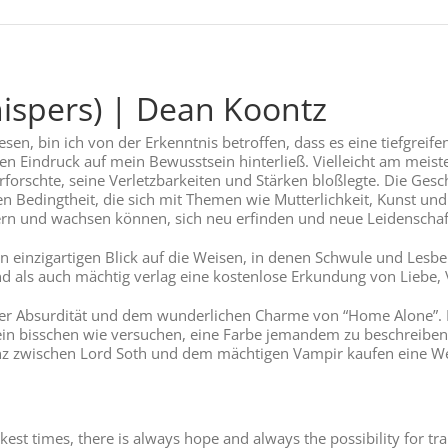
hispers) | Dean Koontz
esen, bin ich von der Erkenntnis betroffen, dass es eine tiefgrei
n Eindruck auf mein Bewusstsein hinterließ. Vielleicht am meiste
forschte, seine Verletzbarkeiten und Stärken bloßlegte. Die Gesc
 Bedingtheit, die sich mit Themen wie Mutterlichkeit, Kunst und I
dern und wachsen können, sich neu erfinden und neue Leidenschaf
n einzigartigen Blick auf die Weisen, in denen Schwule und Lesb
d als auch mächtig verlag eine kostenlose Erkundung von Liebe, Ve
esker Absurdität und dem wunderlichen Charme von “Home Alone”. 
ein bisschen wie versuchen, eine Farbe jemandem zu beschreiben,
lianz zwischen Lord Soth und dem mächtigen Vampir kaufen eine W
kest times, there is always hope and always the possibility for t