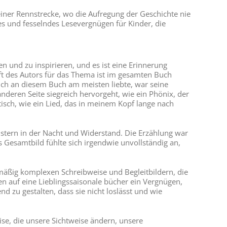
 einer Rennstrecke, wo die Aufregung der Geschichte nie
es und fesselndes Lesevergnügen für Kinder, die
en und zu inspirieren, und es ist eine Erinnerung
aft des Autors für das Thema ist im gesamten Buch
s ich an diesem Buch am meisten liebte, war seine
anderen Seite siegreich hervorgeht, wie ein Phönix, der
sch, wie ein Lied, das in meinem Kopf lange nach
lüstern in der Nacht und Widerstand. Die Erzählung war
 Gesamtbild fühlte sich irgendwie unvollständig an,
bermäßig komplexen Schreibweise und Begleitbildern, die
n auf eine Lieblingssaisonale bücher ein Vergnügen,
d zu gestalten, dass sie nicht loslässt und wie
eise, die unsere Sichtweise ändern, unsere