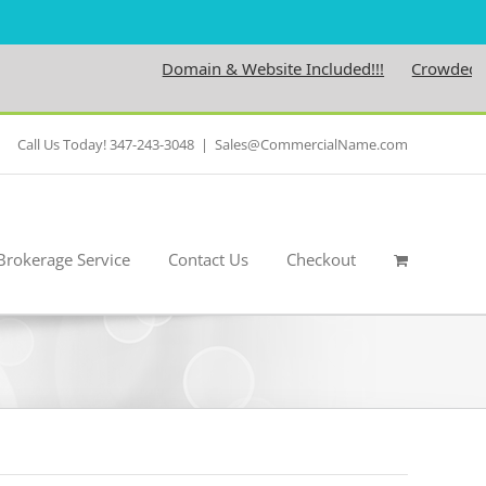
Domain & Website Included!!!
Crowdedness.
Call Us Today! 347-243-3048
|
Sales@CommercialName.com
Brokerage Service
Contact Us
Checkout