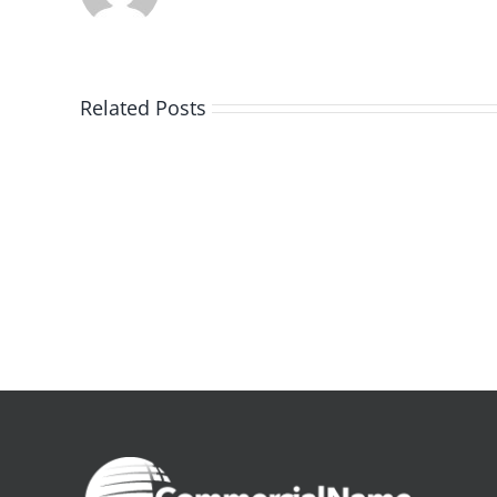
Related Posts
De
la
pluie
|
[E-
Book
PDF]