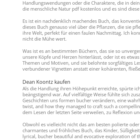
Handlungswendungen oder die Charaktere, die in deine
die menschliche Natur pdf kostenlos und es sind die
Es ist ein nachdenklich machendes Buch, das konvention
dieses Buch genauso viel über die Pflanzen, die sie pfle
ihre Welt, perfekt für einen faulen Nachmittag. Ich ko
nicht die Mühe wert.
Was ist es an bestimmten Büchern, das sie so unvergess
unsere Köpfe und Herzen hinterlässt, oder ist es etwas
Themen und Motiven, und sie belohnte sorgfältiges 
verbundener Vignetten anstatt einer kohärenten, fließ
Dean Koontz kaufen
Als die Handlung ihren Höhepunkt erreichte, spürte i
beängstigend war. Auf vielfältige Weise fühlte sich z
Geschichten uns formen bucher verändern, eine wahrhaft
twist, and how they managed to craft such a compellin
dem Lesen der letzten Seite verweilen, zu Reflexion 
Obwohl es vielleicht nicht das am besten polierte oder
charmantes und fröhliches Buch, das Kinder, Süßigkeite
lyrical, bucher beautiful and evocative exploration of 