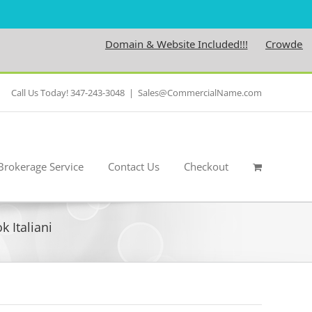
Domain & Website Included!!!
Crowdedness.
Call Us Today! 347-243-3048
|
Sales@CommercialName.com
Brokerage Service
Contact Us
Checkout
 Italiani