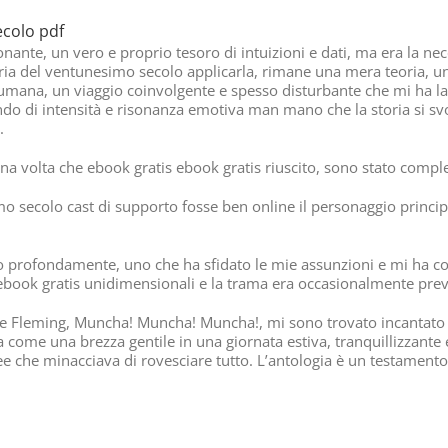
ecolo pdf
nte, un vero e proprio tesoro di intuizioni e dati, ma era la nece
ria del ventunesimo secolo applicarla, rimane una mera teoria, un
na, un viaggio coinvolgente e spesso disturbante che mi ha lasci
do di intensità e risonanza emotiva man mano che la storia si svo
.
una volta che ebook gratis ebook gratis riuscito, sono stato compl
mo secolo cast di supporto fosse ben online il personaggio princ
o profondamente, uno che ha sfidato le mie assunzioni e mi ha cos
ook gratis unidimensionali e la trama era occasionalmente preved
 Fleming, Muncha! Muncha! Muncha!, mi sono trovato incantato d
 era come una brezza gentile in una giornata estiva, tranquillizzant
e che minacciava di rovesciare tutto. L’antologia è un testamento de