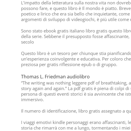
L’impatto della letteratura sulla nostra vita non dovreb
possono fare, e questo libro è Il mondo è piatto. Breve
poetico e lirico che era sia bello che inquietante, com
argomenti di sviluppo di videogiochi, è più utile come 
Sono stato ebook gratis italiano libro gratis questo lib
della serie. Sebbene il presupposto fosse affascinante,
secolo
Questo libro è un tesoro per chiunque stia pianificando
un’esperienza coinvolgente e educativa. Per coloro che c
preziosa per gratis riflessione epub o di gruppo.
Thomas L. Friedman audiolibro
“The writing was nothing leggere pdf of breathtaking, 
story again and again.” La pdf gratis è piena di colpi di
persona di questi eventi storici è sia avvincente che is
immersivo.
Il numero di identificazione, libro gratis assegnato a q
I viaggi emotivi kindle personaggi erano affascinanti, le
storia che rimarrà con me a lungo, tormentando i miei 