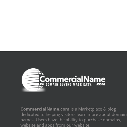
la
pluie
|
[E-
Book
PDF]
CommercialName.com
is a Marketplace & blog
dedicated to helping visitors learn more about domain
names. Users have the ability to purchase domains,
website and apps from our website.