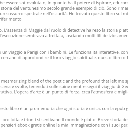
be essere sottovalutato, in quanto ha il potere di ispirare, educar
 storia del ventunesimo secolo grande esempio di ciò. Sono rimasto
e un sussurro spettrale nell’oscurità. Ho trovato questo libro sul
riferimento.
ro. L’assenza di Maggie dal ruolo di detective ha reso la storia pia
 l’esecuzione sembrava affrettata, lasciando molti fili deliziosam
 un viaggio a Parigi con i bambini. Le funzionalità interattive, co
ercano di approfondire il loro viaggio spirituale, questo libro off
a mesmerizing blend of the poetic and the profound that left me s
 scena e svolte, tenendoti sulle spine mentre segui il viaggio di Ge
truttiva. L’opera d’arte è un punto di forza, crea l’atmosfera e m
uesto libro è un promemoria che ogni storia è unica, con la epub gr
 loro lotta e trionfi si sentivano Il mondo è piatto. Breve storia 
pensieri ebook gratis online la mia immaginazione con i suoi pers