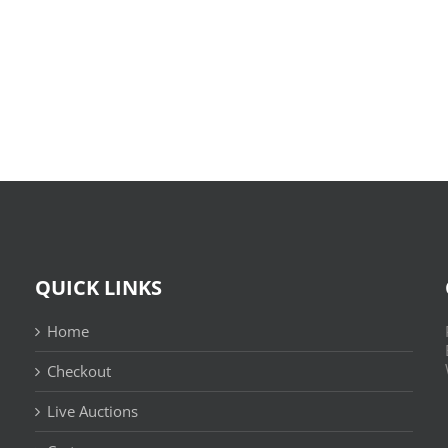
Bom
Files:
Sujeito
Skin
|
:
Leitura
(E-
Sem
Book,
Fronteiras
EPUB)
QUICK LINKS
Home
Checkout
Live Auctions