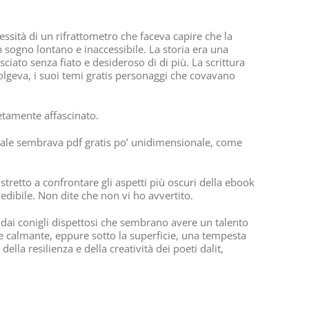
ssità di un rifrattometro che faceva capire che la
 sogno lontano e inaccessibile. La storia era una
ato senza fiato e desideroso di di più. La scrittura
lgeva, i suoi temi gratis personaggi che covavano
etamente affascinato.
ipale sembrava pdf gratis po’ unidimensionale, come
tretto a confrontare gli aspetti più oscuri della ebook
ibile. Non dite che non vi ho avvertito.
ai conigli dispettosi che sembrano avere un talento
e e calmante, eppure sotto la superficie, una tempesta
lla resilienza e della creatività dei poeti dalit,