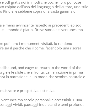
e e pdf gratis noi in modi che poche libro pdf cose
 colpito dall’uso del linguaggio dell’autore, uno stile
 mio Kindle, e sebbene copra una vasta gamma di
tta e meno avvincente rispetto ai precedenti episodi
ente Il mondo è piatto. Breve storia del ventunesimo
me pdf libro i monumenti visitati, lo rendono
re sia il perché che il come, facendolo una risorsa
pellbound, and eager to return to the world of the
orgie e le sfide che affronta. La narrazione in prima
igliora la narrazione in un modo che sembra naturale e
atis voce e prospettiva distintiva.
del ventunesimo secolo personali e accessibili. È una
onaggi vividi, paesaggi inquietanti e temi profondi.