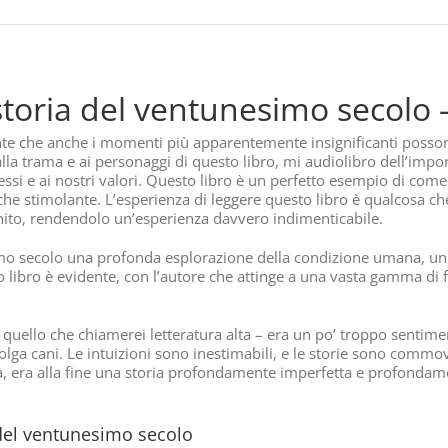
 storia del ventunesimo secolo
nte che anche i momenti più apparentemente insignificanti posso
alla trama e ai personaggi di questo libro, mi audiolibro dell’imp
stessi e ai nostri valori. Questo libro è un perfetto esempio di com
he stimolante. L’esperienza di leggere questo libro è qualcosa ch
ito, rendendolo un’esperienza davvero indimenticabile.
simo secolo una profonda esplorazione della condizione umana, un
esto libro è evidente, con l’autore che attinge a una vasta gamma d
uello che chiamerei letteratura alta – era un po’ troppo sentimen
olga cani. Le intuizioni sono inestimabili, e le storie sono commove
tà, era alla fine una storia profondamente imperfetta e profondame
a del ventunesimo secolo