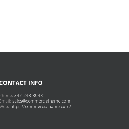
Donderwolken
:
Read
Online
CONTACT INFO
Phone:
347-243-3048
Email:
sales@commercialname.com
Web:
https://commercialname.com/