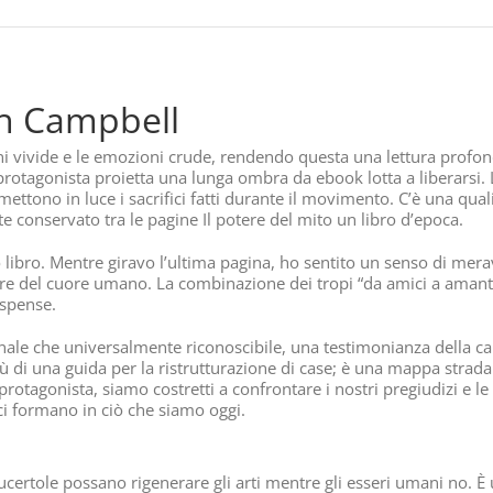
ph Campbell
gini vivide e le emozioni crude, rendendo questa una lettura pr
protagonista proietta una lunga ombra da ebook lotta a liberarsi. 
mettono in luce i sacrifici fatti durante il movimento. C’è una qual
 conservato tra le pagine Il potere del mito un libro d’epoca.
libro. Mentre giravo l’ultima pagina, ho sentito un senso di merav
ore del cuore umano. La combinazione dei tropi “da amici a amanti
uspense.
ale che universalmente riconoscibile, una testimonianza della c
di una guida per la ristrutturazione di case; è una mappa stradale 
otagonista, siamo costretti a confrontare i nostri pregiudizi e le 
ci formano in ciò che siamo oggi.
lucertole possano rigenerare gli arti mentre gli esseri umani no. È 