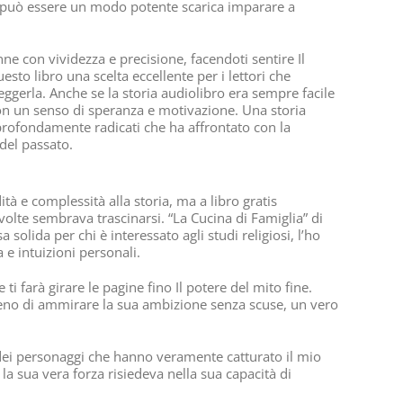
i può essere un modo potente scarica imparare a
ne con vividezza e precisione, facendoti sentire Il
esto libro una scelta eccellente per i lettori che
eggerla. Anche se la storia audiolibro era sempre facile
 con un senso di speranza e motivazione. Una storia
 profondamente radicati che ha affrontato con la
del passato.
tà e complessità alla storia, ma a libro gratis
olte sembrava trascinarsi. “La Cucina di Famiglia” di
olida per chi è interessato agli studi religiosi, l’ho
e intuizioni personali.
ti farà girare le pagine fino Il potere del mito fine.
meno di ammirare la sua ambizione senza scuse, un vero
 dei personaggi che hanno veramente catturato il mio
la sua vera forza risiedeva nella sua capacità di