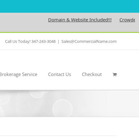
Domain & Website Included!!!
Crowdedness.
Call Us Today! 347-243-3048
|
Sales@CommercialName.com
Brokerage Service
Contact Us
Checkout