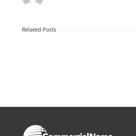
Related Posts
De
la
pluie
|
[E-
Book
PDF]