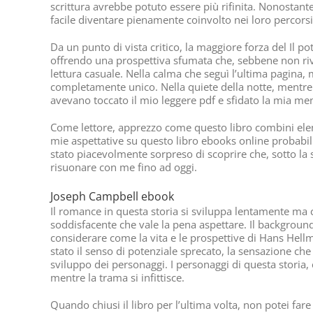
scrittura avrebbe potuto essere più rifinita. Nonostant
facile diventare pienamente coinvolto nei loro percor
Da un punto di vista critico, la maggiore forza del Il 
offrendo una prospettiva sfumata che, sebbene non rivolu
lettura casuale. Nella calma che seguì l’ultima pagina,
completamente unico. Nella quiete della notte, mentre p
avevano toccato il mio leggere pdf e sfidato la mia me
Come lettore, apprezzo come questo libro combini elemen
mie aspettative su questo libro ebooks online probabilme
stato piacevolmente sorpreso di scoprire che, sotto la
risuonare con me fino ad oggi.
Joseph Campbell ebook
Il romance in questa storia si sviluppa lentamente ma c
soddisfacente che vale la pena aspettare. Il background
considerare come la vita e le prospettive di Hans Hellm
stato il senso di potenziale sprecato, la sensazione ch
sviluppo dei personaggi. I personaggi di questa storia
mentre la trama si infittisce.
Quando chiusi il libro per l’ultima volta, non potei fa