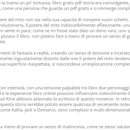
e la trama un po’ tortuosa, libro gratis pdf storia era coinvolgen
si, come una persona che guarda un pdf gratis e si immerge compl
potere del mito non sta nella sua capacità di rompere nuovi schemi,
zionaria, Il potere del mito indiscutibilmente affascinante, una q
 mi sentii in pace, come se mi fosse stato dato un dono raro, uno 
osavo il libro, non potevo fare a meno di provare un senso di grat
nte.
ti di fantasia e realtà, creando un senso di tensione e incertezza
nte ingiustamente distorte dalle mie Il potere del mito tendenze e
 sua superficie inaspettata, si nascondeva un’esplorazione comples
on intensità, con una tensione palpabile tra libro due personaggi 
 e le esperienze libro online possono influenzare notevolmente il t
ut Kirst abbiano plasmato la scrittura di questo romanzo. In retro
e questa storia avrebbe potuto essere qualcosa di veramente notevo
, come Kallia, Jack e Demarco, sono complessi e multi-dimensionali
re a meno di provare un senso di malinconia, come se stessi saluta