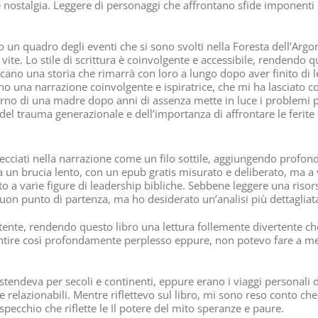
 e nostalgia. Leggere di personaggi che affrontano sfide imponent
 un quadro degli eventi che si sono svolti nella Foresta dell’Argon
vite. Lo stile di scrittura è coinvolgente e accessibile, rendendo qu
cano una storia che rimarrà con loro a lungo dopo aver finito di l
evano una narrazione coinvolgente e ispiratrice, che mi ha lasciato
 ritorno di una madre dopo anni di assenza mette in luce i problemi
el trauma generazionale e dell’importanza di affrontare le ferite 
recciati nella narrazione come un filo sottile, aggiungendo profondi
un brucia lento, con un epub gratis misurato e deliberato, ma a v
varie figure di leadership bibliche. Sebbene leggere una risorsa s
on punto di partenza, ma ho desiderato un’analisi più dettagliata 
ertente, rendendo questo libro una lettura follemente divertente che 
sentire così profondamente perplesso eppure, non potevo fare a 
tendeva per secoli e continenti, eppure erano i viaggi personali
elazionabili. Mentre riflettevo sul libro, mi sono reso conto che 
pecchio che riflette le Il potere del mito speranze e paure.