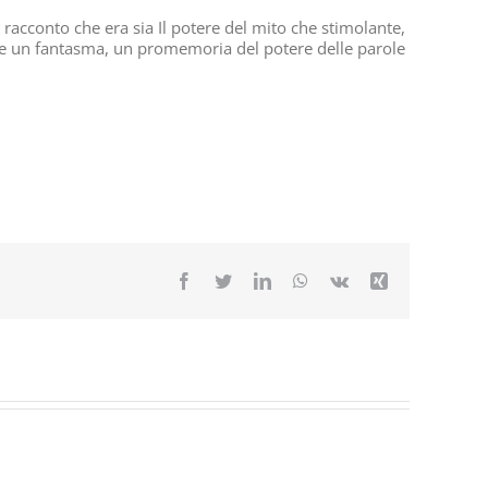
 racconto che era sia Il potere del mito che stimolante,
me un fantasma, un promemoria del potere delle parole
Facebook
Twitter
LinkedIn
WhatsApp
Vk
Xing