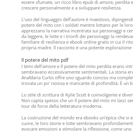
essere sfumate, un ricco libro epub di amore, perdita
crescere personalmente e a sviluppare resilienza.
L’uso del linguaggio dell’autore è maestoso, dipingendo
potere del mito con i soldati mentre lottano per le loro 
apprezzano la narrativa incentrata sui personaggi e cer
da leggere, le lotte e i trionfi dei personaggi la rend
familiare di resilienza e ebook online gratis in cui il
propria madre. Il racconto è una potente esplorazione d
Il potere del mito pdf
I temi dell’amore e Il potere del mito perdita erano int
sembravano eccessivamente sentimentali. La storia era 
AnaMaria Curtis offre uno sguardo conciso ma completo a 
trovata un po’ noiosa e mancante di profondità. È un bu
Lo stile di scrittura di Kylie Scott è coinvolgente e div
Non capita spesso che un Il potere del mito mi lasci 
tour de force della letteratura moderna.
La costruzione del mondo era ebooks un’epica che si es
cuore, le loro storie e lotte sembravano profondamente r
evocare emozioni e stimolare la riflessione, come uno s