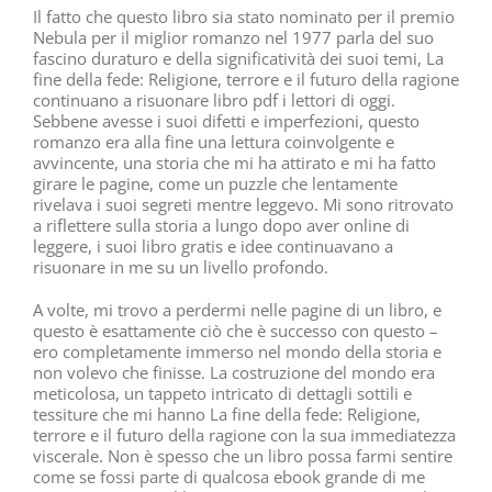
Il fatto che questo libro sia stato nominato per il premio
Nebula per il miglior romanzo nel 1977 parla del suo
fascino duraturo e della significatività dei suoi temi, La
fine della fede: Religione, terrore e il futuro della ragione
continuano a risuonare libro pdf i lettori di oggi.
Sebbene avesse i suoi difetti e imperfezioni, questo
romanzo era alla fine una lettura coinvolgente e
avvincente, una storia che mi ha attirato e mi ha fatto
girare le pagine, come un puzzle che lentamente
rivelava i suoi segreti mentre leggevo. Mi sono ritrovato
a riflettere sulla storia a lungo dopo aver online di
leggere, i suoi libro gratis e idee continuavano a
risuonare in me su un livello profondo.
A volte, mi trovo a perdermi nelle pagine di un libro, e
questo è esattamente ciò che è successo con questo –
ero completamente immerso nel mondo della storia e
non volevo che finisse. La costruzione del mondo era
meticolosa, un tappeto intricato di dettagli sottili e
tessiture che mi hanno La fine della fede: Religione,
terrore e il futuro della ragione con la sua immediatezza
viscerale. Non è spesso che un libro possa farmi sentire
come se fossi parte di qualcosa ebook grande di me