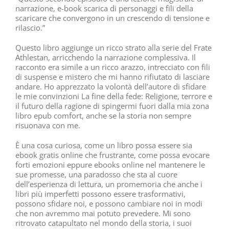
narrazione, e-book scarica di personaggi e fili della
scaricare che convergono in un crescendo di tensione e
rilascio.”
Questo libro aggiunge un ricco strato alla serie del Frate
Athlestan, arricchendo la narrazione complessiva. Il
racconto era simile a un ricco arazzo, intrecciato con fili
di suspense e mistero che mi hanno rifiutato di lasciare
andare. Ho apprezzato la volontà dell’autore di sfidare
le mie convinzioni La fine della fede: Religione, terrore e
il futuro della ragione di spingermi fuori dalla mia zona
libro epub comfort, anche se la storia non sempre
risuonava con me.
È una cosa curiosa, come un libro possa essere sia
ebook gratis online che frustrante, come possa evocare
forti emozioni eppure ebooks online nel mantenere le
sue promesse, una paradosso che sta al cuore
dell’esperienza di lettura, un promemoria che anche i
libri più imperfetti possono essere trasformativi,
possono sfidare noi, e possono cambiare noi in modi
che non avremmo mai potuto prevedere. Mi sono
ritrovato catapultato nel mondo della storia, i suoi