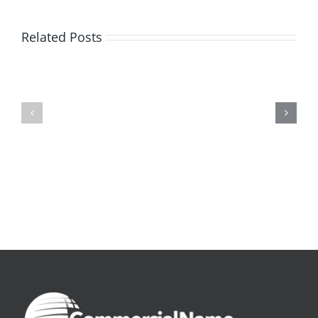
Related Posts
De
O
la
Bom
pluie
Sujeito
|
|
[E-
Leitura
Book
Sem
PDF]
Fronteiras