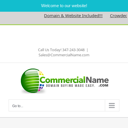
Welcome to our website!
Domain & Website Included!!!
Crowdednes
Skip
to
Facebook
content
Call Us Today! 347-243-3048
|
Sales@CommercialName.com
Go to...