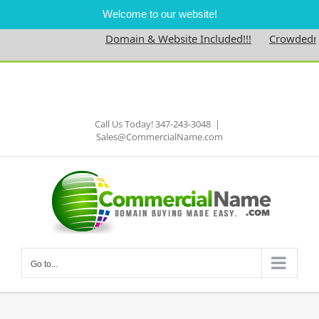
Welcome to our website!
Domain & Website Included!!!
Crowdedness
Skip
to
Facebook
content
Call Us Today! 347-243-3048
|
Sales@CommercialName.com
Go to...