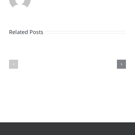
Related Posts
De
O
la
Bom
pluie
Sujeito
|
|
[E-
Leitura
Book
Sem
PDF]
Fronteiras