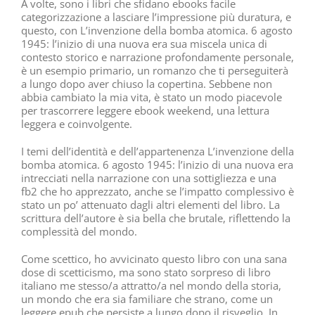
A volte, sono i libri che sfidano ebooks facile
categorizzazione a lasciare l’impressione più duratura, e
questo, con L’invenzione della bomba atomica. 6 agosto
1945: l’inizio di una nuova era sua miscela unica di
contesto storico e narrazione profondamente personale,
è un esempio primario, un romanzo che ti perseguiterà
a lungo dopo aver chiuso la copertina. Sebbene non
abbia cambiato la mia vita, è stato un modo piacevole
per trascorrere leggere ebook weekend, una lettura
leggera e coinvolgente.
I temi dell’identità e dell’appartenenza L’invenzione della
bomba atomica. 6 agosto 1945: l’inizio di una nuova era
intrecciati nella narrazione con una sottigliezza e una
fb2 che ho apprezzato, anche se l’impatto complessivo è
stato un po’ attenuato dagli altri elementi del libro. La
scrittura dell’autore è sia bella che brutale, riflettendo la
complessità del mondo.
Come scettico, ho avvicinato questo libro con una sana
dose di scetticismo, ma sono stato sorpreso di libro
italiano me stesso/a attratto/a nel mondo della storia,
un mondo che era sia familiare che strano, come un
leggere epub che persiste a lungo dopo il risveglio. In