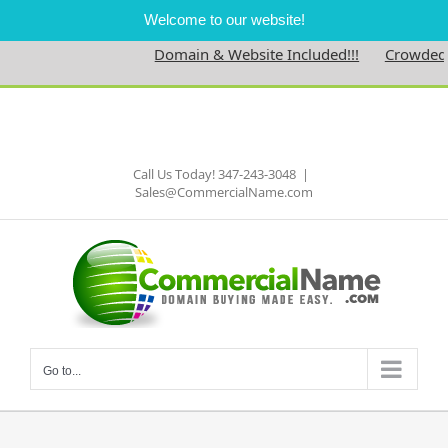
Welcome to our website!
Domain & Website Included!!!
Crowdednes
Skip
to
Facebook
content
Call Us Today! 347-243-3048
|
Sales@CommercialName.com
Go to...