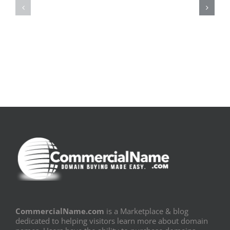
pluie
Sujeito
|
|
[E-
Leitura
Book
Sem
PDF]
Fronteiras
CommercialName.com
is a Marketplace & blog
dedicated to helping visitors learn more about domain