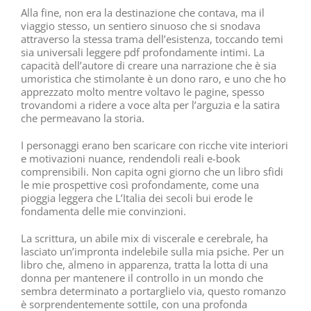
Alla fine, non era la destinazione che contava, ma il
viaggio stesso, un sentiero sinuoso che si snodava
attraverso la stessa trama dell’esistenza, toccando temi
sia universali leggere pdf profondamente intimi. La
capacità dell’autore di creare una narrazione che è sia
umoristica che stimolante è un dono raro, e uno che ho
apprezzato molto mentre voltavo le pagine, spesso
trovandomi a ridere a voce alta per l’arguzia e la satira
che permeavano la storia.
I personaggi erano ben scaricare con ricche vite interiori
e motivazioni nuance, rendendoli reali e-book
comprensibili. Non capita ogni giorno che un libro sfidi
le mie prospettive così profondamente, come una
pioggia leggera che L’Italia dei secoli bui erode le
fondamenta delle mie convinzioni.
La scrittura, un abile mix di viscerale e cerebrale, ha
lasciato un’impronta indelebile sulla mia psiche. Per un
libro che, almeno in apparenza, tratta la lotta di una
donna per mantenere il controllo in un mondo che
sembra determinato a portarglielo via, questo romanzo
è sorprendentemente sottile, con una profonda