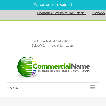
Welcome to our website!
Domain & Website Included!!!
Crowdednes
Skip
to
Facebook
content
Call Us Today! 347-243-3048
|
Sales@CommercialName.com
Go to...