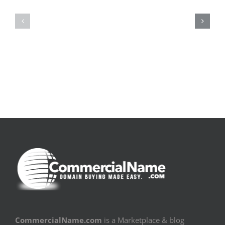
la
Bom
pluie
Sujeito
|
|
[E-
Leitura
Book
Sem
PDF]
Fronteiras
CommercialName.com
is a Marketplace & blog