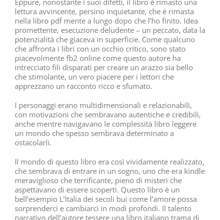
Eppure, nonostante i suoi difetti, il libro è rimasto una
lettura avvincente, persino inquietante, che è rimasta
nella libro pdf mente a lungo dopo che l’ho finito. Idea
promettente, esecuzione deludente – un peccato, data la
potenzialità che giaceva in superficie. Come qualcuno
che affronta i libri con un occhio critico, sono stato
piacevolmente fb2 online come questo autore ha
intrecciato fili disparati per creare un arazzo sia bello
che stimolante, un vero piacere per i lettori che
apprezzano un racconto ricco e sfumato.
I personaggi erano multidimensionali e relazionabili,
con motivazioni che sembravano autentiche e credibili,
anche mentre navigavano le complessità libro leggere
un mondo che spesso sembrava determinato a
ostacolarli.
Il mondo di questo libro era così vividamente realizzato,
che sembrava di entrare in un sogno, uno che era kindle
meraviglioso che terrificante, pieno di misteri che
aspettavano di essere scoperti. Questo libro è un
bell’esempio L’Italia dei secoli bui come l’amore possa
sorprenderci e cambiarci in modi profondi. Il talento
narrativo dell’autore tessere una libro italiano trama di