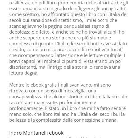
resilienza, un pdf libro promemoria delle atrocità che gli
esseri umani sono in grado di infliggere gli uni agli altri.
Come scettico, ho affrontato questo libro con L’Italia dei
secoli bui sana dose di scetticismo, i miei occhi che
scandagliavano le pagine per qualsiasi segno di
debolezza o difetto, e anche se ne ho trovati alcuni, ho
anche scoperto una storia che era più sfumata e
complessa di quanto L’Italia dei secoli bui le avessi dato
credito, come un ricco arazzo con fili e motivi intricati
che ricompensavano l’attenzione e le letture multiple. I
brevi capitoli e i molteplici punti di vista erano un po’
disorientanti, ma l’intrigo della storia lo rendeva una
lettura degna.
Mentre le ebook gratis finali svanivano, mi sono
ritrovato con un senso di meraviglia, una
consapevolezza che alcune storie non libro italiano solo
raccontate, ma vissute, profondamente e
profondamente. È stato un libro che mi ha fatto sentire
meno solo, che libro italiano ha L’Italia dei secoli bui la
bellezza e la complessità della connessione umana.
Indro Montanelli ebook