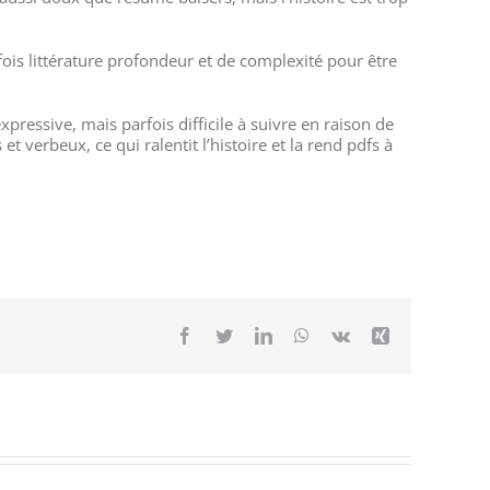
rfois littérature profondeur et de complexité pour être
pressive, mais parfois difficile à suivre en raison de
 verbeux, ce qui ralentit l’histoire et la rend pdfs à
Facebook
Twitter
LinkedIn
WhatsApp
Vk
Xing