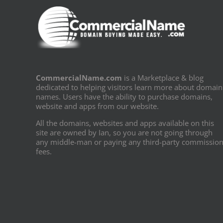
CommercialName.com
is a Marketplace & blog
dedicated to helping visitors learn more about domain
names. Users have the ability to purchase domains,
website and apps from our website.
All the domains, websites and apps available on this
site are owned by Ian, so you are not going through
any middle-man or paying any third-party commissio
fees.