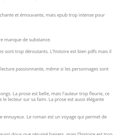
uchante et émouvante, mais epub trop intense pour
oire manque de substance.
s sont trop déroutants. L’histoire est bien pdfs mais il
e lecture passionnante, même si les personnages sont
ngs. La prose est belle, mais l’auteur trop fleurie, ce
 le lecteur sur sa faim. La prose est aussi élégante
être ennuyeux. Le roman est un voyage qui permet de
aussi doux que résumé baisers, mais l’histoire est trop