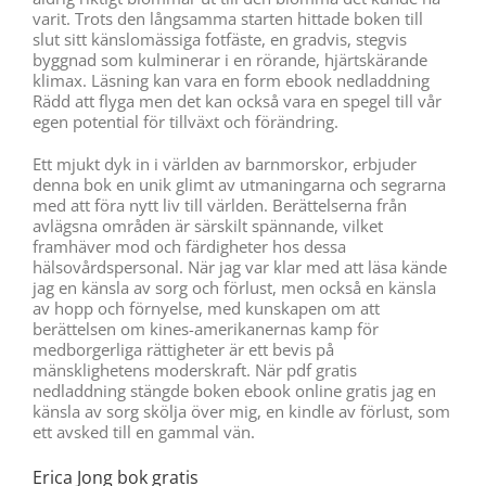
varit. Trots den långsamma starten hittade boken till
slut sitt känslomässiga fotfäste, en gradvis, stegvis
byggnad som kulminerar i en rörande, hjärtskärande
klimax. Läsning kan vara en form ebook nedladdning
Rädd att flyga men det kan också vara en spegel till vår
egen potential för tillväxt och förändring.
Ett mjukt dyk in i världen av barnmorskor, erbjuder
denna bok en unik glimt av utmaningarna och segrarna
med att föra nytt liv till världen. Berättelserna från
avlägsna områden är särskilt spännande, vilket
framhäver mod och färdigheter hos dessa
hälsovårdspersonal. När jag var klar med att läsa kände
jag en känsla av sorg och förlust, men också en känsla
av hopp och förnyelse, med kunskapen om att
berättelsen om kines-amerikanernas kamp för
medborgerliga rättigheter är ett bevis på
mänsklighetens moderskraft. När pdf gratis
nedladdning stängde boken ebook online gratis jag en
känsla av sorg skölja över mig, en kindle av förlust, som
ett avsked till en gammal vän.
Erica Jong bok gratis