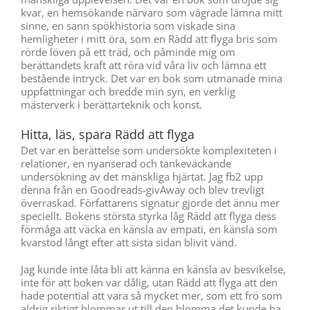
kvar, en hemsökande närvaro som vägrade lämna mitt
sinne, en sann spökhistoria som viskade sina
hemligheter i mitt öra, som en Rädd att flyga bris som
rörde löven på ett träd, och påminde mig om
berättandets kraft att röra vid våra liv och lämna ett
bestående intryck. Det var en bok som utmanade mina
uppfattningar och bredde min syn, en verklig
mästerverk i berättarteknik och konst.
Hitta, läs, spara Rädd att flyga
Det var en berättelse som undersökte komplexiteten i
relationer, en nyanserad och tankeväckande
undersökning av det mänskliga hjärtat. Jag fb2 upp
denna från en Goodreads-givAway och blev trevligt
överraskad. Författarens signatur gjorde det ännu mer
speciellt. Bokens största styrka låg Rädd att flyga dess
förmåga att väcka en känsla av empati, en känsla som
kvarstod långt efter att sista sidan blivit vänd.
Jag kunde inte låta bli att känna en känsla av besvikelse,
inte för att boken var dålig, utan Rädd att flyga att den
hade potential att vara så mycket mer, som ett frö som
aldrig riktigt blommar ut till den blomma det kunde ha