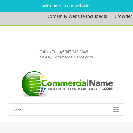
Welcome to our website!
Domain & Website Included!!!
Crowdednes
Skip
to
Facebook
content
Call Us Today! 347-243-3048
|
Sales@CommercialName.com
Go to...