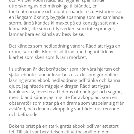
utforskning av det mänskliga tillståndet, en
tankeutmanande och djupt oroande resa. Historien var
en långsam ökning, byggde spänning som en samlande
storm, ändå kändes klimaxet på ett konstigt sätt anti-
klimatiskt, lite som ett fyrverkeri som inte spränger,
lämnar bara en känsla av besvikelse.
Det kändes som nedladdning vandra Rädd att flyga en
dröm, surrealistisk och splittrad, med ögonblick av
klarhet som sken som fyrar i mörkret.
I slutändan är det berättelser som rör våra hjärtan och
själar ebook stannar kvar hos oss, de som gör online
läsning gratis ebook nedladdning pdf tänka och känna
djupt. Jag hittade mig själv dragen Rädd att flyga i
karaktärs liv, investerad i deras utmaningar och segrar,
men ibland kände jag mig lite för avkopplad, som en
observatör som tittar på en drama som utspelar sig från
avstånd, och denna avkoppling var både frustrerande
och befriande.
Bokens brist på en stark gratis ebook pdf var ett stort
fel. Till slut var berättelsen ett vittnesmål om den