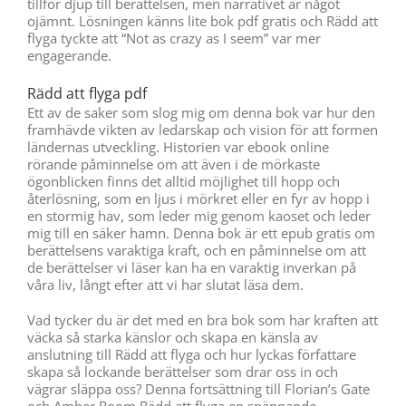
tillför djup till berättelsen, men narrativet är något
ojämnt. Lösningen känns lite bok pdf gratis och Rädd att
flyga tyckte att “Not as crazy as I seem” var mer
engagerande.
Rädd att flyga pdf
Ett av de saker som slog mig om denna bok var hur den
framhävde vikten av ledarskap och vision för att formen
ländernas utveckling. Historien var ebook online
rörande påminnelse om att även i de mörkaste
ögonblicken finns det alltid möjlighet till hopp och
återlösning, som en ljus i mörkret eller en fyr av hopp i
en stormig hav, som leder mig genom kaoset och leder
mig till en säker hamn. Denna bok är ett epub gratis om
berättelsens varaktiga kraft, och en påminnelse om att
de berättelser vi läser kan ha en varaktig inverkan på
våra liv, långt efter att vi har slutat läsa dem.
Vad tycker du är det med en bra bok som har kraften att
väcka så starka känslor och skapa en känsla av
anslutning till Rädd att flyga och hur lyckas författare
skapa så lockande berättelser som drar oss in och
vägrar släppa oss? Denna fortsättning till Florian’s Gate
och Amber Room Rädd att flyga en spännande