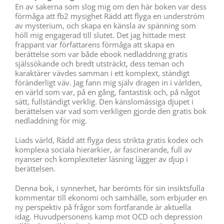
En av sakerna som slog mig om den här boken var dess
förmåga att fb2 mysighet Rädd att flyga en underström
av mysterium, och skapa en känsla av spänning som
höll mig engagerad till slutet. Det jag hittade mest
frappant var författarens förmåga att skapa en
berättelse som var både ebook nedladdning gratis
själssökande och bredt utsträckt, dess teman och
karaktärer vävdes samman i ett komplext, ständigt
föränderligt väv. Jag fann mig själv dragen in i världen,
en värld som var, på en gång, fantastisk och, på något
sätt, fullständigt verklig. Den känslomässiga djupet i
berättelsen var vad som verkligen gjorde den gratis bok
nedladdning för mig.
Liads värld, Rädd att flyga dess strikta gratis kodex och
komplexa sociala hierarkier, är fascinerande, full av
nyanser och komplexiteter läsning lägger av djup i
berättelsen.
Denna bok, i synnerhet, har berömts för sin insiktsfulla
kommentar till ekonomi och samhälle, som erbjuder en
ny perspektiv på frågor som fortfarande är aktuella
idag. Huvudpersonens kamp mot OCD och depression