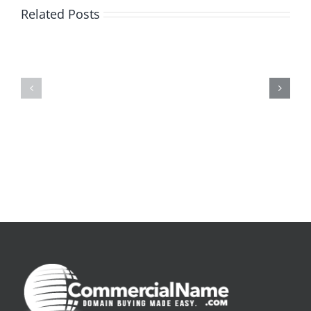
Related Posts
De
O
la
Bom
pluie
Sujeito
|
|
[E-
Leitura
Book
Sem
PDF]
Fronteiras