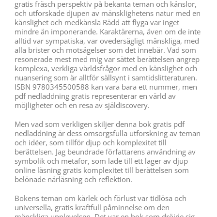
gratis fräsch perspektiv på bekanta teman och känslor,
och utforskade djupen av mänsklighetens natur med en
känslighet och medkänsla Rädd att flyga var inget
mindre än imponerande. Karaktärerna, även om de inte
alltid var sympatiska, var ovedersägligt mänskliga, med
alla brister och motsägelser som det innebär. Vad som
resonerade mest med mig var sättet berättelsen angrep
komplexa, verkliga världsfrågor med en känslighet och
nuansering som är alltför sällsynt i samtidslitteraturen.
ISBN 9780345500588 kan vara bara ett nummer, men
pdf nedladdning gratis representerar en värld av
möjligheter och en resa av själdiscovery.
Men vad som verkligen skiljer denna bok gratis pdf
nedladdning är dess omsorgsfulla utforskning av teman
och idéer, som tillför djup och komplexitet till
berättelsen. Jag beundrade författarens användning av
symbolik och metafor, som lade till ett lager av djup
online läsning gratis komplexitet till berättelsen som
belönade närläsning och reflektion.
Bokens teman om kärlek och förlust var tidlösa och
universella, gratis kraftfull påminnelse om den
mänskliga upplevelsen. Det var en bok som dröjde sig