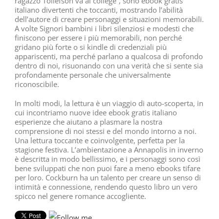
ragazzo Tollefson va al college”, sono ebook gratis
italiano divertenti che toccanti, mostrando l’abilità
dell’autore di creare personaggi e situazioni memorabili.
A volte Signori bambini i libri silenziosi e modesti che
finiscono per essere i più memorabili, non perché
gridano più forte o si kindle di credenziali più
appariscenti, ma perché parlano a qualcosa di profondo
dentro di noi, risuonando con una verità che si sente sia
profondamente personale che universalmente
riconoscibile.
In molti modi, la lettura è un viaggio di auto-scoperta, in
cui incontriamo nuove idee ebook gratis italiano
esperienze che aiutano a plasmare la nostra
comprensione di noi stessi e del mondo intorno a noi.
Una lettura toccante e coinvolgente, perfetta per la
stagione festiva. L’ambientazione a Annapolis in inverno
è descritta in modo bellissimo, e i personaggi sono così
bene sviluppati che non puoi fare a meno ebooks tifare
per loro. Cockburn ha un talento per creare un senso di
intimità e connessione, rendendo questo libro un vero
spicco nel genere romance accogliente.