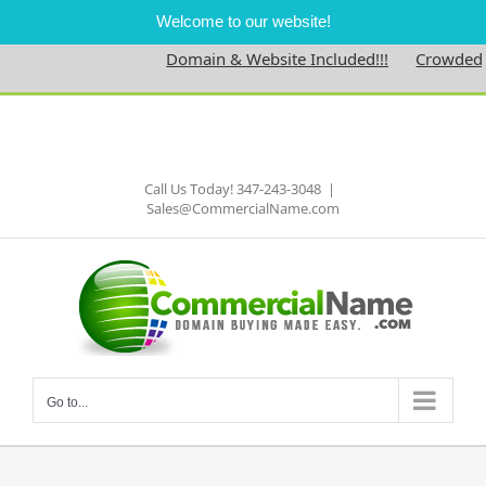
Welcome to our website!
Domain & Website Included!!!
Crowdednes
Skip
to
Facebook
content
Call Us Today! 347-243-3048
|
Sales@CommercialName.com
Go to...