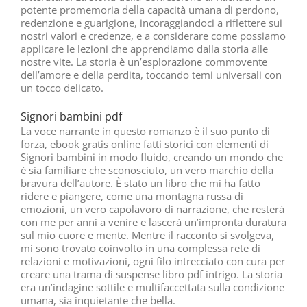
potente promemoria della capacità umana di perdono,
redenzione e guarigione, incoraggiandoci a riflettere sui
nostri valori e credenze, e a considerare come possiamo
applicare le lezioni che apprendiamo dalla storia alle
nostre vite. La storia è un’esplorazione commovente
dell’amore e della perdita, toccando temi universali con
un tocco delicato.
Signori bambini pdf
La voce narrante in questo romanzo è il suo punto di
forza, ebook gratis online fatti storici con elementi di
Signori bambini in modo fluido, creando un mondo che
è sia familiare che sconosciuto, un vero marchio della
bravura dell’autore. È stato un libro che mi ha fatto
ridere e piangere, come una montagna russa di
emozioni, un vero capolavoro di narrazione, che resterà
con me per anni a venire e lascerà un’impronta duratura
sul mio cuore e mente. Mentre il racconto si svolgeva,
mi sono trovato coinvolto in una complessa rete di
relazioni e motivazioni, ogni filo intrecciato con cura per
creare una trama di suspense libro pdf intrigo. La storia
era un’indagine sottile e multifaccettata sulla condizione
umana, sia inquietante che bella.