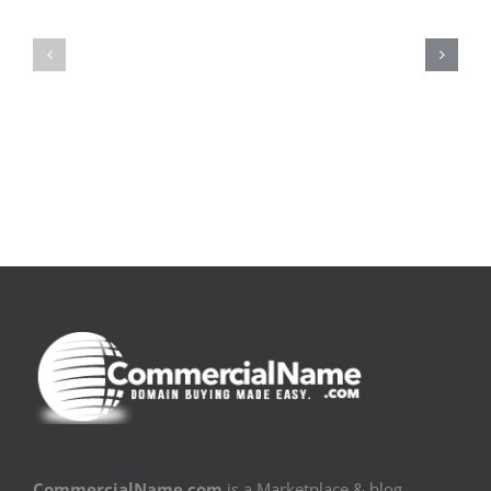
De
O
la
Bom
pluie
Sujeito
|
|
[E-
Leitura
Book
Sem
PDF]
Fronteiras
CommercialName.com
is a Marketplace & blog