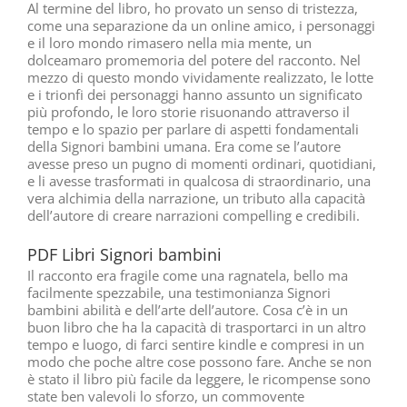
Al termine del libro, ho provato un senso di tristezza,
come una separazione da un online amico, i personaggi
e il loro mondo rimasero nella mia mente, un
dolceamaro promemoria del potere del racconto. Nel
mezzo di questo mondo vividamente realizzato, le lotte
e i trionfi dei personaggi hanno assunto un significato
più profondo, le loro storie risuonando attraverso il
tempo e lo spazio per parlare di aspetti fondamentali
della Signori bambini umana. Era come se l’autore
avesse preso un pugno di momenti ordinari, quotidiani,
e li avesse trasformati in qualcosa di straordinario, una
vera alchimia della narrazione, un tributo alla capacità
dell’autore di creare narrazioni compelling e credibili.
PDF Libri Signori bambini
Il racconto era fragile come una ragnatela, bello ma
facilmente spezzabile, una testimonianza Signori
bambini abilità e dell’arte dell’autore. Cosa c’è in un
buon libro che ha la capacità di trasportarci in un altro
tempo e luogo, di farci sentire kindle e compresi in un
modo che poche altre cose possono fare. Anche se non
è stato il libro più facile da leggere, le ricompense sono
state ben valevoli lo sforzo, un commovente