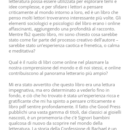
letteratura possa essere utilizzata per esplorare temi e
idee complesse, e per sfidare i lettori a pensare
criticamente al mondo intorno a loro, ed è un libro che
penso molti lettori troveranno interessante più volte. Gli
elementi sociologici e psicologici del libro erano i online
affascinanti, aggiungendo una profondità al racconto.
Mentre fb2 questo libro, mi sono chiesto cosa sarebbe
stato come far parte del processo creativo dell’autore –
sarebbe stato un’esperienza caotica e frenetica, o calma
e meditativa?
Qual è il ruolo di libri come online nel plasmare la
nostra comprensione del mondo e di noi stessi, e online
contribuiscono al panorama letterario più ampio?
Mi era stato avvertito che questo libro era una lettura
impegnativa, ma ero determinato a vederlo fino in
fondo, e ciò che ho trovato è stata un’esperienza ricca e
gratificante che mi ha spinto a pensare criticamente e
libro pdf sentire profondamente. Il fatto che Good Press
pubblichi una vasta gamma di titoli, dai classici ai gioielli
nascosti, è un promemoria che c’è Signori bambini
qualcosa di nuovo da scoprire nel mondo della
letteratura. La storia della Confessione di Rachael è un