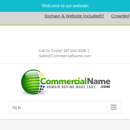
Welcome to our website!
Domain & Website Included!!!
Crowdednes
Skip
to
Facebook
content
Call Us Today! 347-243-3048
|
Sales@CommercialName.com
Go to...