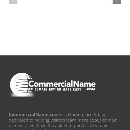
|
|
[E-
Leitura
Book
Sem
PDF]
Fronteiras
CommercialName.com
is a Marketplace & blog
dedicated to helping visitors learn more about domain
names. Users have the ability to purchase domains,