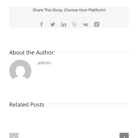
Share This Story, Choose Your Platform!
Facebook
Twitter
LinkedIn
WhatsApp
Vk
Xing
About the Author:
admin
Related Posts
De
O
la
Bom
pluie
Sujeito