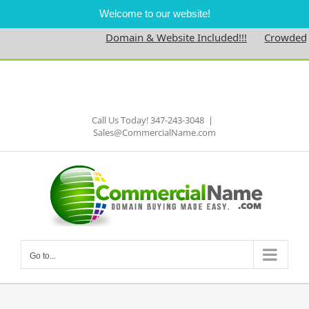
Welcome to our website!
Domain & Website Included!!!
Crowdedne
Skip
to
Facebook
content
Call Us Today! 347-243-3048
|
Sales@CommercialName.com
Go to...