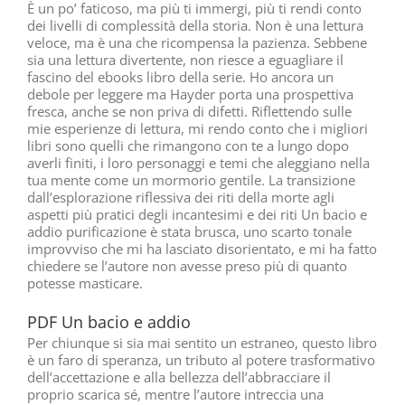
È un po’ faticoso, ma più ti immergi, più ti rendi conto
dei livelli di complessità della storia. Non è una lettura
veloce, ma è una che ricompensa la pazienza. Sebbene
sia una lettura divertente, non riesce a eguagliare il
fascino del ebooks libro della serie. Ho ancora un
debole per leggere ma Hayder porta una prospettiva
fresca, anche se non priva di difetti. Riflettendo sulle
mie esperienze di lettura, mi rendo conto che i migliori
libri sono quelli che rimangono con te a lungo dopo
averli finiti, i loro personaggi e temi che aleggiano nella
tua mente come un mormorio gentile. La transizione
dall’esplorazione riflessiva dei riti della morte agli
aspetti più pratici degli incantesimi e dei riti Un bacio e
addio purificazione è stata brusca, uno scarto tonale
improvviso che mi ha lasciato disorientato, e mi ha fatto
chiedere se l’autore non avesse preso più di quanto
potesse masticare.
PDF Un bacio e addio
Per chiunque si sia mai sentito un estraneo, questo libro
è un faro di speranza, un tributo al potere trasformativo
dell’accettazione e alla bellezza dell’abbracciare il
proprio scarica sé, mentre l’autore intreccia una