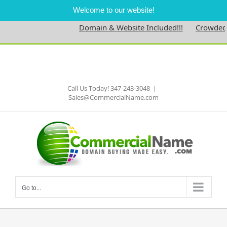
Welcome to our website!
Domain & Website Included!!!
Crowdednes
Skip
to
Facebook
content
Call Us Today! 347-243-3048
|
Sales@CommercialName.com
Go to...