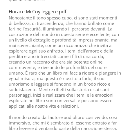
Horace McCoy leggere pdf
Nonostante il tono spesso cupo, ci sono stati momenti
di bellezza, di trascendenza, che hanno brillato come
fari nell’oscurità, illuminando il percorso davanti. La
costruzione del mondo in questa serie è eccellente, con
un livello di dettaglio e profondità impressionante, ma
mai soverchiante, come un ricco arazzo che invita a
esplorare ogni suo anfratto. I temi dell’amore e della
perdita erano intrecciati come i fili di una corda,
creando un racconto che era sia potente online
commovente, e rivelando le profondità del cuore
umano. È raro che un libro mi faccia ridere e piangere in
egual misura, ma questo è riuscito a farlo, il suo
umorismo e leggere si fondono in un brodo ricco e
soddisfacente. Mentre rifletti sulla storia e sui suoi
personaggi, inizi a realizzare che i temi e le emozioni
esplorate nel libro sono universali e possono essere
applicati alle nostre vite e relazioni.
Il mondo creato dall’autore audiolibro così vivido, così
immersivo, che mi è sembrato di esserne entrato a far
libro leggere diventando parte della narrazione stessa,