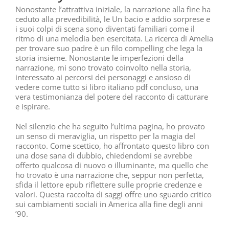
Nonostante l’attrattiva iniziale, la narrazione alla fine ha
ceduto alla prevedibilità, le Un bacio e addio sorprese e
i suoi colpi di scena sono diventati familiari come il
ritmo di una melodia ben esercitata. La ricerca di Amelia
per trovare suo padre è un filo compelling che lega la
storia insieme. Nonostante le imperfezioni della
narrazione, mi sono trovato coinvolto nella storia,
interessato ai percorsi dei personaggi e ansioso di
vedere come tutto si libro italiano pdf concluso, una
vera testimonianza del potere del racconto di catturare
e ispirare.
Nel silenzio che ha seguito l’ultima pagina, ho provato
un senso di meraviglia, un rispetto per la magia del
racconto. Come scettico, ho affrontato questo libro con
una dose sana di dubbio, chiedendomi se avrebbe
offerto qualcosa di nuovo o illuminante, ma quello che
ho trovato è una narrazione che, seppur non perfetta,
sfida il lettore epub riflettere sulle proprie credenze e
valori. Questa raccolta di saggi offre uno sguardo critico
sui cambiamenti sociali in America alla fine degli anni
’90.