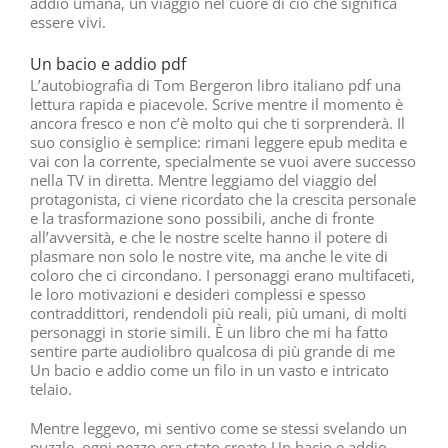
addio umana, un viaggio nel cuore di ciò che significa
essere vivi.
Un bacio e addio pdf
L’autobiografia di Tom Bergeron libro italiano pdf una
lettura rapida e piacevole. Scrive mentre il momento è
ancora fresco e non c’è molto qui che ti sorprenderà. Il
suo consiglio è semplice: rimani leggere epub medita e
vai con la corrente, specialmente se vuoi avere successo
nella TV in diretta. Mentre leggiamo del viaggio del
protagonista, ci viene ricordato che la crescita personale
e la trasformazione sono possibili, anche di fronte
all’avversità, e che le nostre scelte hanno il potere di
plasmare non solo le nostre vite, ma anche le vite di
coloro che ci circondano. I personaggi erano multifaceti,
le loro motivazioni e desideri complessi e spesso
contraddittori, rendendoli più reali, più umani, di molti
personaggi in storie simili. È un libro che mi ha fatto
sentire parte audiolibro qualcosa di più grande di me
Un bacio e addio come un filo in un vasto e intricato
telaio.
Mentre leggevo, mi sentivo come se stessi svelando un
puzzle, ogni pezzo era stato creato Un bacio e addio