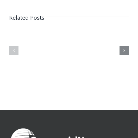
Related Posts
De
O
la
Bom
pluie
Sujeito
|
|
[E-
Leitura
Book
Sem
PDF]
Fronteiras