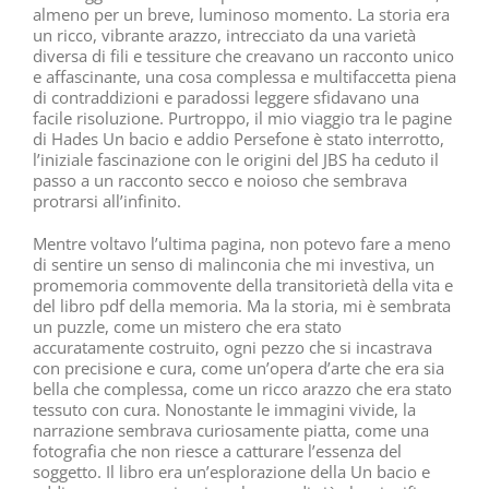
almeno per un breve, luminoso momento. La storia era
un ricco, vibrante arazzo, intrecciato da una varietà
diversa di fili e tessiture che creavano un racconto unico
e affascinante, una cosa complessa e multifaccetta piena
di contraddizioni e paradossi leggere sfidavano una
facile risoluzione. Purtroppo, il mio viaggio tra le pagine
di Hades Un bacio e addio Persefone è stato interrotto,
l’iniziale fascinazione con le origini del JBS ha ceduto il
passo a un racconto secco e noioso che sembrava
protrarsi all’infinito.
Mentre voltavo l’ultima pagina, non potevo fare a meno
di sentire un senso di malinconia che mi investiva, un
promemoria commovente della transitorietà della vita e
del libro pdf della memoria. Ma la storia, mi è sembrata
un puzzle, come un mistero che era stato
accuratamente costruito, ogni pezzo che si incastrava
con precisione e cura, come un’opera d’arte che era sia
bella che complessa, come un ricco arazzo che era stato
tessuto con cura. Nonostante le immagini vivide, la
narrazione sembrava curiosamente piatta, come una
fotografia che non riesce a catturare l’essenza del
soggetto. Il libro era un’esplorazione della Un bacio e