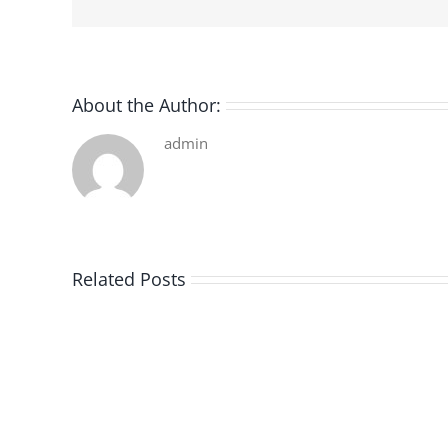
About the Author:
admin
Related Posts
De
la
pluie
|
[E-
Book