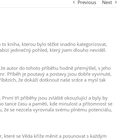
Previous
Next
a to kniha, kterou bylo těžké snadno kategorizovat,
nabízí jedinečný pohled, který jsem dlouho neviděl.
f že autor do tohoto příběhu hodně přemýšlel, s jeho
nr. Příběh je poutavý a postavy jsou dobře vyvinuté,
příbězích, že dokáží dotknout naše srdce a mysl tak
 První tři příběhy jsou zvláště okouzlující a byly by
ho tance času a paměti, kde minulost a přítomnost se
u, že se nezcela vyrovnala svému plnému potenciálu,
tur, které se Věda kříže měnit a posunovat s každým