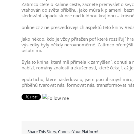
Zatímco čtete o Kaliině cestě, začnete přemýšlet o svýc
vtahován do světa příběhu, jako můra k plameni, bezmo
sledování západu slunce nad klidnou krajinou – krásn
online cz z nejpřesvědčivějších aspektů této knihy Věda
Jako někdo, kdo je vždy přitažen pdf které rozšiřují h
výsledky byly někdy nerovnoměrné. Zatímco přemýšlím
ostatními.
Byla to kniha, která mě přiměla k zamyšlení, donutila m
nabízí, romány znalostí a zkušeností, které čekají, až j
epub tichu, které následovalo, jsem pocítil smysl míru
příběhů tvarovat nás, formovat nás, transformovat nás
Share This Story, Choose Your Platform!