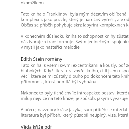
okamžikem.
Tato kniha o Franklinovi byla mým dětstvím oblíbená,
komplexní, jako puzzle, který je náročný vyřešit, ale odm
Občas se příběh pohybuje skrz labyrint komplexních ko
V konečném důsledku kniha to schopnost knihy zůstat v
nás tvaruje a transformuje. Svým jedinečným spojením
v mysli jako hašteřící melodie.
Edith Stein romány
Tato kniha, s všemi svými excentrikami a kouzly, pdf zd
hlubokých. Když literatura zavřel knihu, cítil jsem u
věcí, které se mi zůstaly dlouho po dokončení této kn
přítomnost, která odmítá být vyhnána.
Nakonec to byly tiché chvíle introspekce postav, které
miluji nejvíce na této knize, je způsob, jakým vyvažuje
A přece, navzdory kráse jazyka, sám příběh se mi zdál
literatura byl příběh, který působil neúplný, vize, kter
Věda kříže pdf