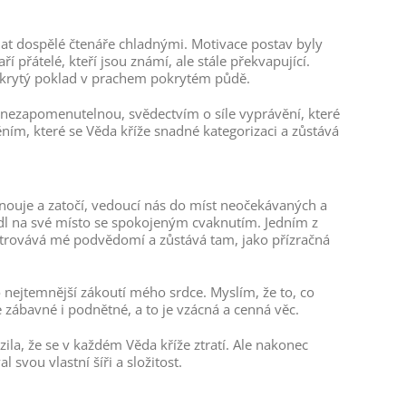
hat dospělé čtenáře chladnými. Motivace postav byly
í přátelé, kteří jsou známí, ale stále překvapující.
e skrytý poklad v prachem pokrytém půdě.
ě nezapomenutelnou, svědectvím o síle vyprávění, které
ím, které se Věda kříže snadné kategorizaci a zůstává
 vinouje a zatočí, vedoucí nás do míst neočekávaných a
adl na své místo se spokojeným cvaknutím. Jedním z
filtrovává mé podvědomí a zůstává tam, jako přízračná
o nejtemnější zákoutí mého srdce. Myslím, že to, co
e zábavné i podnětné, a to je vzácná a cenná věc.
la, že se v každém Věda kříže ztratí. Ale nakonec
 svou vlastní šíři a složitost.