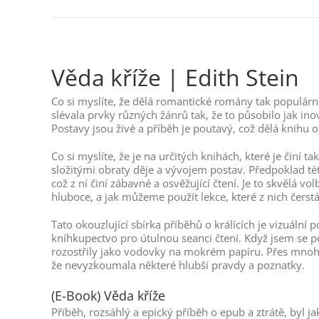
Věda kříže | Edith Stein
Co si myslíte, že dělá romantické romány tak populárním
slévala prvky různých žánrů tak, že to působilo jak ino
Postavy jsou živé a příběh je poutavý, což dělá knihu o
Co si myslíte, že je na určitých knihách, které je čin
složitými obraty děje a vývojem postav. Předpoklad tét
což z ní činí zábavné a osvěžující čtení. Je to skvělá 
hluboce, a jak můžeme použít lekce, které z nich čerst
Tato okouzlující sbírka příběhů o králících je vizuální 
kníhkupectvo pro útulnou seanci čtení. Když jsem se p
rozostřily jako vodovky na mokrém papíru. Přes mnoho
že nevyzkoumala některé hlubší pravdy a poznatky.
(E-Book) Věda kříže
Příběh, rozsáhlý a epický příběh o epub a ztrátě, byl 