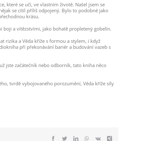
e, které se učí, ve vlastním životě. Našel jsem se
jak se cítil příliš odpojený. Bylo to podobné jako
 přechodnou krásu.
i boji a vítězstvími, jako bohatě propletený gobelín.
t rizika a Věda kříže s formou a stylem, i když
iokniha při překonávání bariér a budování vazeb s
ť už jste začátečník nebo odborník, tato kniha něco
chého, tvrdě vybojovaného porozumění, Věda kříže síly
Facebook
Twitter
LinkedIn
WhatsApp
Vk
Xing