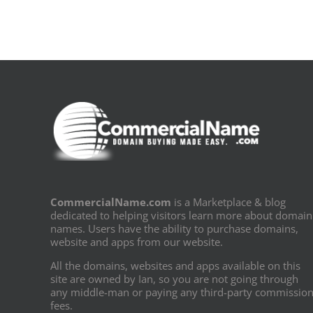
PDF]
CommercialName.com
is a Marketplace & blog
dedicated to helping visitors learn more about domain
names. Users have the ability to purchase domains,
website and apps from our website.
All the domains, websites and apps available on this
site are owned by Ian, so you are not going through
any middle-man or paying any third-party commissio
fees.