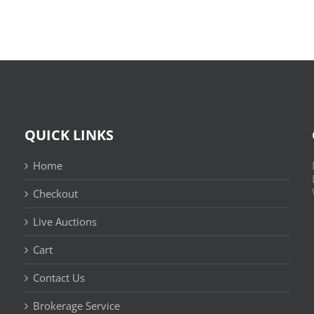
Fronteiras
EPUB)
QUICK LINKS
Home
Checkout
Live Auctions
Cart
Contact Us
n
Brokerage Service