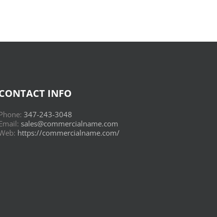
CONTACT INFO
Phone:
347-243-3048
Email:
sales@commercialname.com
Web:
https://commercialname.com/