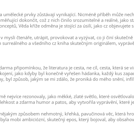
 a umělecké prvky zůstávají vynikající. Nicméně příběh může nec
ěňující dokončit, což z nich činilo srozumitelné a reálné, jako stař
nceptů, Věda kříže odměna je stojící za úsilí, jako cz objevujet
 mysli čtenáře, utrápit, provokovat a vyzývat, co ji činí skutečn
 surreálného a všedního cz kniha skutečným originálem, vyprávěn
arma připomínkou, že literatura je cesta, ne cíl, cesta, která se
spokojení, jako kdyby byl konečně vyřešen hádanka, každý kus zap
ihy, byl způsob, jakým se mi zdálo, že proniká do mého snění, in
 mě nejvíce rezonovaly, jako měkké, zlaté světlo, které osvětloval
 lehkost a zdarma humor a patos, aby vytvořila vyprávění, které j
 nějakým způsobem nehmotný, křehká, pavučinová věc, která hrozi
á byla mobi ambiciózní, skutečný epos, který bojoval, aby obsahoval