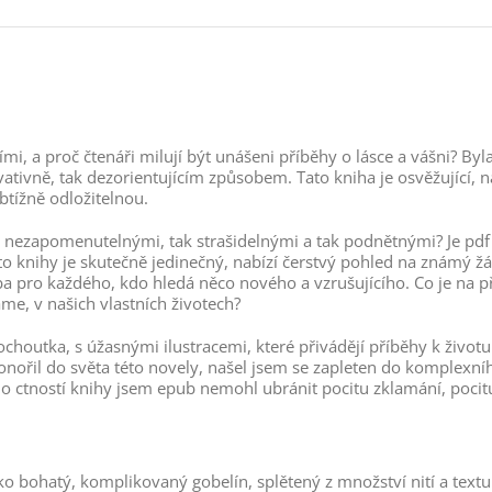
i, a proč čtenáři milují být unášeni příběhy o lásce a vášni? Byl
vativně, tak dezorientujícím způsobem. Tato kniha je osvěžující, 
btížně odložitelnou.
í tak nezapomenutelnými, tak strašidelnými a tak podnětnými? Je pd
o knihy je skutečně jedinečný, nabízí čerstvý pohled na známý žá
volba pro každého, kdo hledá něco nového a vzrušujícího. Co je na 
áme, v našich vlastních životech?
pochoutka, s úžasnými ilustracemi, které přivádějí příběhy k životu.
onořil do světa této novely, našel jsem se zapleten do komplexní
 ctností knihy jsem epub nemohl ubránit pocitu zklamání, pocit
jako bohatý, komplikovaný gobelín, splětený z množství nití a tex