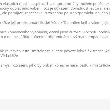
h vlastních cílech a aspiracích a o tom, romány můžete použít lekc
cný odolat jeho vábení, což je důkazem dovednosti autora, ale ně
é, ale pomíjivé, zanechávající za sebou pouze vzpomínku na jeho
 kříže její prozkoumání lidské Věda kříže online kniha všemi jejím
ranice konvenčního vyprávění, ocenil jsem autorovu ochotu podnika
 o online zážitku s čtením, připomínám si význam empatie a aud
ě čelit své vlastní smrtelnosti a letité povaze lidské existence. A
e Věda kříže
, smysl rozřešení, jako by příběh konečně našel cestu k místu ti
.