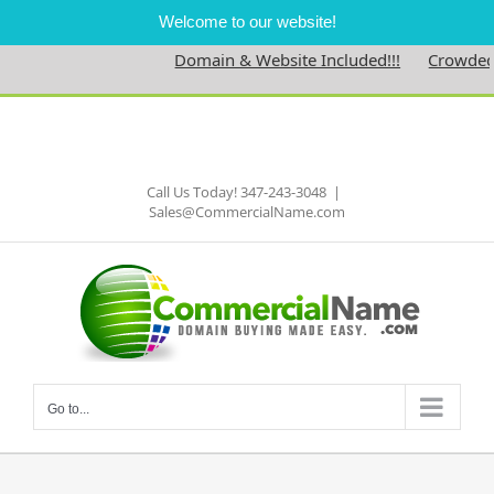
Welcome to our website!
Domain & Website Included!!!
Crowdednes
Skip
to
Facebook
content
Call Us Today! 347-243-3048
|
Sales@CommercialName.com
Go to...